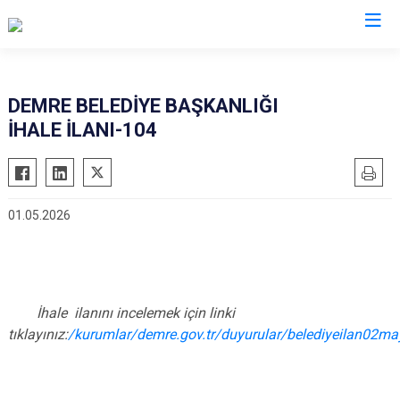
Antalya
DEMRE BELEDİYE BAŞKANLIĞI
İHALE İLANI-104
Akseki
Korkuteli
Alanya
Kumluca
Elmalı
Manavgat
01.05.2026
Finike
Serik
Gazipaşa
Aksu
Gündoğmuş
Döşemealtı
İbradı
Kepez
İhale ilanını incelemek için linki
Demre
tıklayınız:
/kurumlar/demre.gov.tr/duyurular/belediyeilan02ma
Konyaaltı
Kaş
Muratpaşa
Kemer