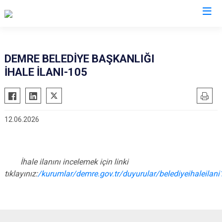
Antalya
DEMRE BELEDİYE BAŞKANLIĞI
İHALE İLANI-105
Akseki
Korkuteli
Alanya
Kumluca
Elmalı
Manavgat
12.06.2026
Finike
Serik
Gazipaşa
Aksu
Gündoğmuş
Döşemealtı
İhale ilanını incelemek için linki
İbradı
Kepez
tıklayınız:
/kurumlar/demre.gov.tr/duyurular/belediyeihaleilan
Demre
Konyaaltı
Kaş
Muratpaşa
Kemer